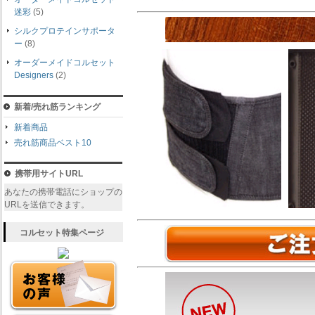
迷彩
(5)
シルクプロテインサポータ
ー
(8)
オーダーメイドコルセット
Designers
(2)
新着/売れ筋ランキング
新着商品
売れ筋商品ベスト10
携帯用サイトURL
あなたの携帯電話にショップの
URLを送信できます。
コルセット特集ページ