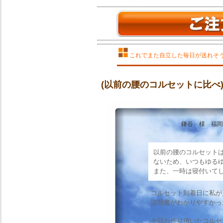
これでまた自立した毎日が送れそ
(以前の腰のコルセットに比べ
鎌谷 様 福岡県
以前の腰のコルセット
ないため、いつもゆる
また、一時は寝付いて
コルセット到着日に私が
説明書がわかりやすかっ
今回お作り頂いたコルセ