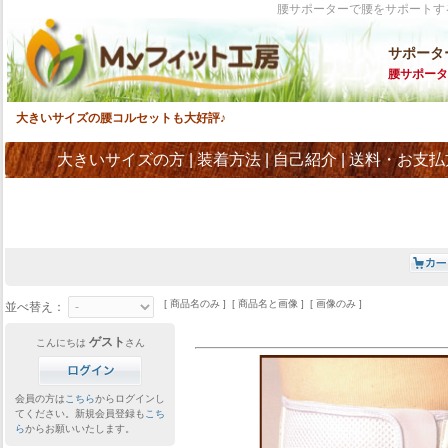
腰サポーターで腰をサポートす
サポータ
腰サポータ
大きいサイズの腰コルセットも大好評♪
大きいサイズの方
|
装着方法
|
自己紹介
|
送料・お支払
[ 商品名のみ ] [ 商品名と画像 ] [ 画像のみ ]
並べ替え：
ゲスト
こんにちは
さん
会員の方は
こちら
からログインし
てください。新規会員登録も
こち
ら
からお願いいたします。