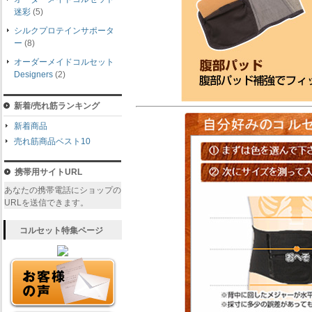
迷彩
(5)
シルクプロテインサポータ
ー
(8)
オーダーメイドコルセット
Designers
(2)
新着/売れ筋ランキング
新着商品
売れ筋商品ベスト10
携帯用サイトURL
あなたの携帯電話にショップの
URLを送信できます。
コルセット特集ページ