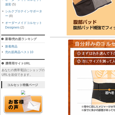
迷彩
(5)
シルクプロテインサポータ
ー
(8)
オーダーメイドコルセット
Designers
(2)
新着/売れ筋ランキング
新着商品
売れ筋商品ベスト10
携帯用サイトURL
あなたの携帯電話にショップの
URLを送信できます。
コルセット特集ページ