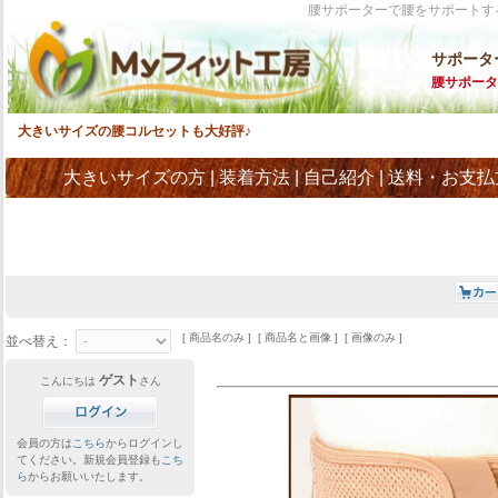
腰サポーターで腰をサポートす
サポータ
腰サポータ
大きいサイズの腰コルセットも大好評♪
大きいサイズの方
|
装着方法
|
自己紹介
|
送料・お支払
[ 商品名のみ ] [ 商品名と画像 ] [ 画像のみ ]
並べ替え：
ゲスト
こんにちは
さん
会員の方は
こちら
からログインし
てください。新規会員登録も
こち
ら
からお願いいたします。