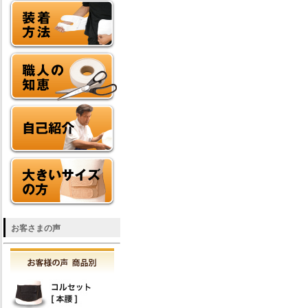
お客さまの声