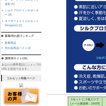
迷彩
(5)
シルクプロテインサポータ
ー
(8)
オーダーメイドコルセット
Designers
(2)
新着/売れ筋ランキング
新着商品
売れ筋商品ベスト10
携帯用サイトURL
あなたの携帯電話にショップの
URLを送信できます。
コルセット特集ページ
1セット に２枚入りで
(メール便送料：200円)