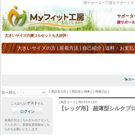
腰サポーターで腰をサポートす
サポータ
腰サポータ
大きいサイズの腰コルセットも大好評♪
大きいサイズの方
|
装着方法
|
自己紹介
|
送料・お支払
[ 商品名のみ ] [ 商品名と画像 ] [ 画像のみ ]
並べ替え：
[ 商品コード ] RD-SILK-L03
ゲスト
こんばんは
さん
【レッグ用】 超薄型シルクプロ
会員の方は
こちら
からログインし
てください。新規会員登録も
こち
ら
からお願いいたします。