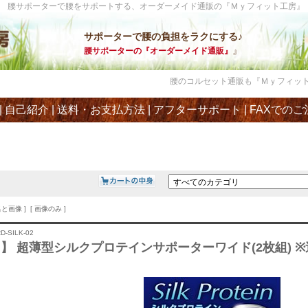
腰サポーターで腰をサポートする、オーダーメイド通販の『Ｍｙフィット工房』
サポーターで腰の負担をラクにする♪
』
腰サポーターの『オーダーメイド通販』
腰のコルセット通販も『Ｍｙフィット工房
|
自己紹介
|
送料・お支払方法
|
アフターサポート
|
FAXでのご
名と画像 ] [ 画像のみ ]
D-SILK-02
】 超薄型シルクプロテインサポーターワイド(2枚組) ※