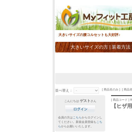
大きいサイズの腰コルセットも大好評♪
大きいサイズの方
|
装着方法
[ 商品名のみ ] [ 商品
並べ替え：
[ 商品コード ] R
ゲスト
こんにちは
さん
【ヒザ用
会員の方は
こちら
からログインし
てください。新規会員登録も
こち
ら
からお願いいたします。