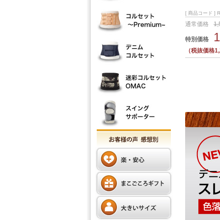
[ 商品コード ] R
通常価格
1
特別価格
（税抜価格1,