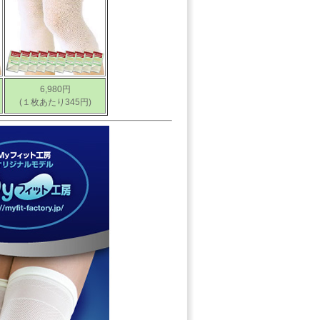
6,980円
(１枚あたり345円)