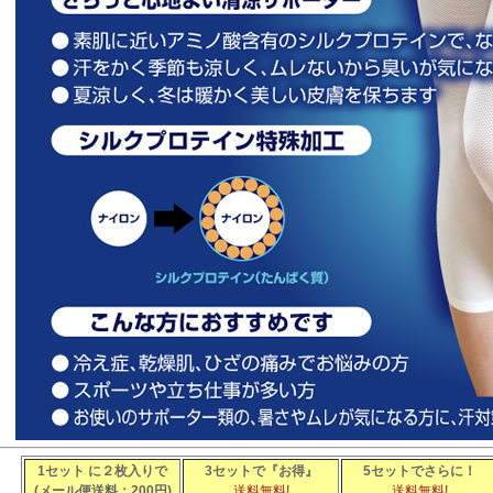
1セット に２枚入りで
3セットで『お得』
5セットでさらに！
(メール便送料：200円)
送料無料
!
送料無料
!