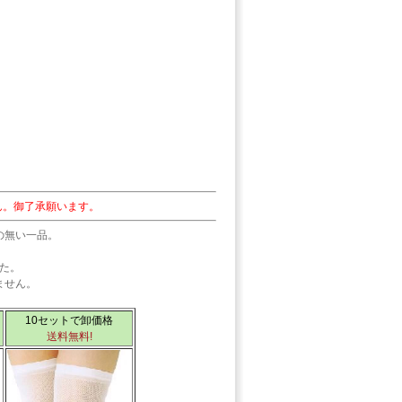
ん。御了承願います。
の無い一品。
た。
ません。
10セットで卸価格
送料無料
!