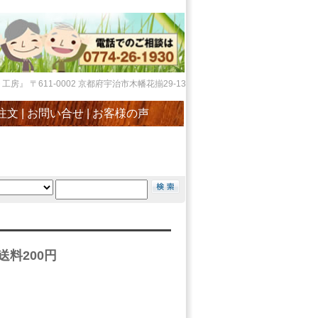
』 〒611-0002 京都府宇治市木幡花揃29-13
注文
|
お問い合せ
|
お客様の声
送料200円