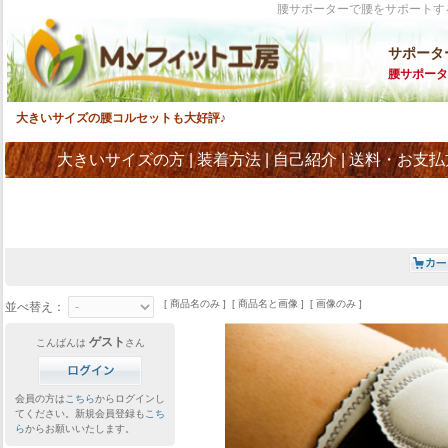
腰サポーターで腰をサポートす
サポータ
腰サポータ
大きいサイズの腰コルセットも大好評♪
大きいサイズの方
|
装着方法
|
自己紹介
|
送料・お支払
[ 商品名のみ ] [ 商品名と画像 ] [ 画像のみ ]
並べ替え：
ゲスト
こんばんは
さん
会員の方は
こちら
からログインし
てください。新規会員登録も
こち
ら
からお願いいたします。