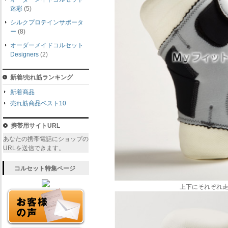
迷彩
(5)
シルクプロテインサポータ
ー
(8)
オーダーメイドコルセット
Designers
(2)
新着/売れ筋ランキング
新着商品
売れ筋商品ベスト10
携帯用サイトURL
あなたの携帯電話にショップの
URLを送信できます。
コルセット特集ページ
上下にそれぞれ