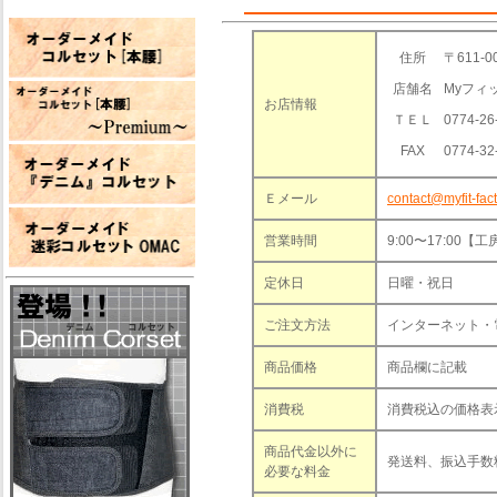
住所
〒611-
店舗名
Myフィ
お店情報
ＴＥＬ
0774-26
FAX
0774-32
Ｅメール
contact@myfit-fact
営業時間
9:00〜17:0
定休日
日曜・祝日
ご注文方法
インターネット・電
商品価格
商品欄に記載
消費税
消費税込の価格表
商品代金以外に
発送料、振込手数
必要な料金