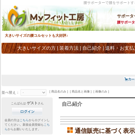
腰サポーターで腰をサポートす
サポータ
腰サポータ
大きいサイズの腰コルセットも大好評♪
大きいサイズの方
|
装着方法
|
自己紹介
|
送料・お支払
[ 商品名のみ ] [ 商品名と画像 ] [ 画像のみ ]
並べ替え：
ゲスト
自己紹介
こんばんは
さん
会員の方は
こちら
からログインし
てください。新規会員登録も
こち
ら
からお願いいたします。
通信販売に基づく表示