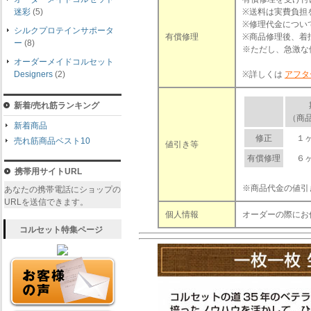
迷彩
(5)
※送料は実費負担
※修理代金につい
シルクプロテインサポータ
有償修理
※商品修理後、着
ー
(8)
※ただし、急激な
オーダーメイドコルセット
Designers
(2)
※詳しくは
アフタ
新着/売れ筋ランキング
（商
新着商品
修正
１
売れ筋商品ベスト10
値引き等
有償修理
６
携帯用サイトURL
※商品代金の値引
あなたの携帯電話にショップの
URLを送信できます。
個人情報
オーダーの際にお
コルセット特集ページ