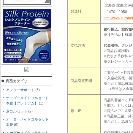
北海道
北東北
南
発送料
1470
1050
http://www.kurone
銀行振込、郵貯銀
※【先払い】確認
支払方法
代金引換、クレジ
※商品お届け時に
※代引き手数料４
※クレジットカー
２週間〜1ヶ月程
※入金確認後、製
商品引渡期間
商品カテゴリ
※ただし電話確認
（発送は入金確
アフターサポート
(5)
オーダーメイドコルセット
商品到着後１ヶ月
本腰【プレミアム】
(1)
※電話、もしくは
修 正
※着払いでご返送
京コルセット
(2)
※商品修正後、発
オーダーメイドコルセット
※ただし、急激な
本腰
(6)
オーダーメイドコルセット
有償修理を受け付