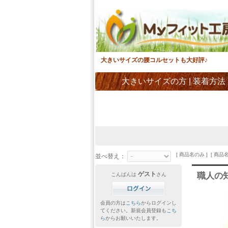
大きいサイズの腰コルセットも大好評♪
大きいサイズの方
|
装着方法
[ 商品名のみ ] [ 商品
並べ替え：
ゲスト
職人の
こんばんは
さん
会員の方は
こちら
からログインし
てください。新規会員登録も
こち
ら
からお願いいたします。