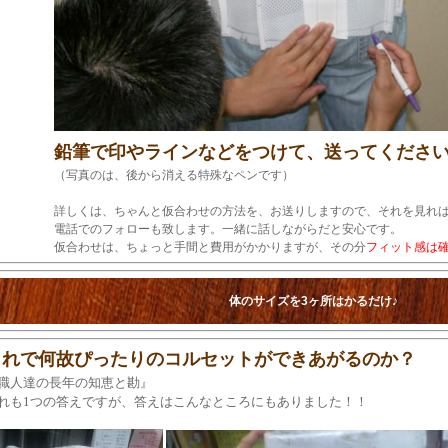
鉛筆で印やラインなどをつけて、送ってくださ
（写真のは、後から消える特殊なペンです）
詳しくは、ちゃんと仮合わせの方法を、お送りしますので、それを見れ
電話でのフォローも致します。一緒に話しながらだと安心です。
仮合わせは、ちょっと手間と費用がかかりますが、その分
フィット感は
体のサイズを3ヶ所はかるだけ♪
これで何故ぴったりのコルセットができあがるのか？
職人達の長年の知恵と勘』
れも1つの答えですが、答えはこんなところにもありました！！