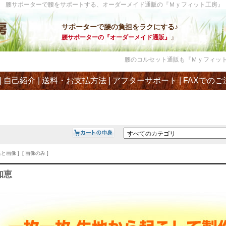
腰サポーターで腰をサポートする、オーダーメイド通販の『Ｍｙフィット工房』
サポーターで腰の負担をラクにする♪
』
腰サポーターの『オーダーメイド通販』
腰のコルセット通販も『Ｍｙフィット工房
|
自己紹介
|
送料・お支払方法
|
アフターサポート
|
FAXでのご
名と画像 ] [ 画像のみ ]
知恵