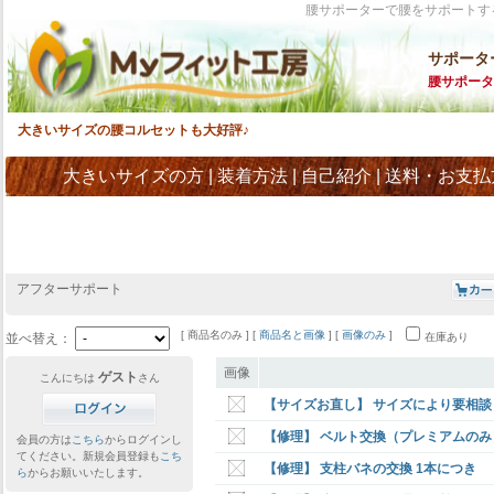
腰サポーターで腰をサポートす
サポータ
腰サポータ
大きいサイズの腰コルセットも大好評♪
大きいサイズの方
|
装着方法
|
自己紹介
|
送料・お支払
アフターサポート
[ 商品名のみ ] [
商品名と画像
] [
画像のみ
]
並べ替え：
在庫あり
画像
ゲスト
こんにちは
さん
【サイズお直し】 サイズにより要相談 
【修理】 ベルト交換（プレミアムのみ
会員の方は
こちら
からログインし
てください。新規会員登録も
こち
【修理】 支柱バネの交換 1本につき
ら
からお願いいたします。