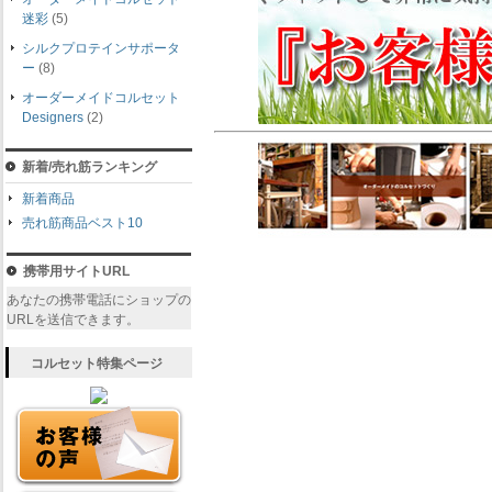
迷彩
(5)
シルクプロテインサポータ
ー
(8)
オーダーメイドコルセット
Designers
(2)
新着/売れ筋ランキング
新着商品
売れ筋商品ベスト10
携帯用サイトURL
あなたの携帯電話にショップの
URLを送信できます。
コルセット特集ページ