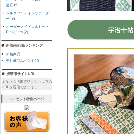
迷彩
(5)
シルクプロテインサポータ
ー
(8)
オーダーメイドコルセット
Designers
(2)
新着/売れ筋ランキング
新着商品
売れ筋商品ベスト10
携帯用サイトURL
あなたの携帯電話にショップの
URLを送信できます。
コルセット特集ページ