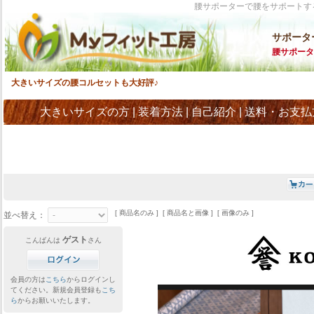
腰サポーターで腰をサポートす
サポータ
腰サポータ
大きいサイズの腰コルセットも大好評♪
大きいサイズの方
|
装着方法
|
自己紹介
|
送料・お支払
[ 商品名のみ ] [ 商品名と画像 ] [ 画像のみ ]
並べ替え：
ゲスト
こんばんは
さん
会員の方は
こちら
からログインし
てください。新規会員登録も
こち
ら
からお願いいたします。