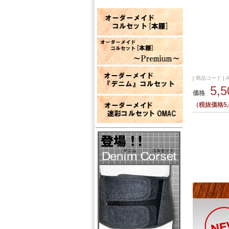
[ 商品コード ] A
5,
価格
（税抜価格5,