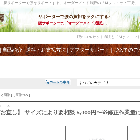
腰サポーターで腰をサポートする、オーダーメイド通販の『Ｍｙフィット工房』
サポーターで腰の負担をラクにする♪
』
腰サポーターの『オーダーメイド通販』
腰のコルセット通販も『Ｍｙフィット工房
|
自己紹介
|
送料・お支払方法
|
アフターサポート
|
FAXでのご
名と画像 ] [ 画像のみ ]
FT-999
お直し】 サイズにより要相談 5,000円〜※修正作業量