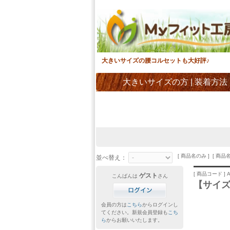
大きいサイズの腰コルセットも大好評♪
大きいサイズの方
|
装着方法
[ 商品名のみ ] [ 商品
並べ替え：
[ 商品コード ] A
ゲスト
こんばんは
さん
【サイズ
会員の方は
こちら
からログインし
てください。新規会員登録も
こち
ら
からお願いいたします。