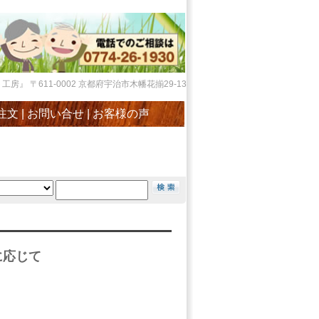
』 〒611-0002 京都府宇治市木幡花揃29-13
注文
|
お問い合せ
|
お客様の声
に応じて