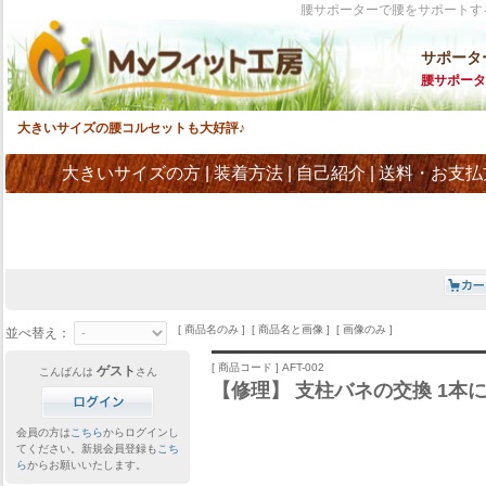
腰サポーターで腰をサポートす
サポータ
腰サポータ
大きいサイズの腰コルセットも大好評♪
大きいサイズの方
|
装着方法
|
自己紹介
|
送料・お支払
[ 商品名のみ ] [ 商品名と画像 ] [ 画像のみ ]
並べ替え：
[ 商品コード ] AFT-002
ゲスト
こんばんは
さん
【修理】 支柱バネの交換 1本
会員の方は
こちら
からログインし
てください。新規会員登録も
こち
ら
からお願いいたします。