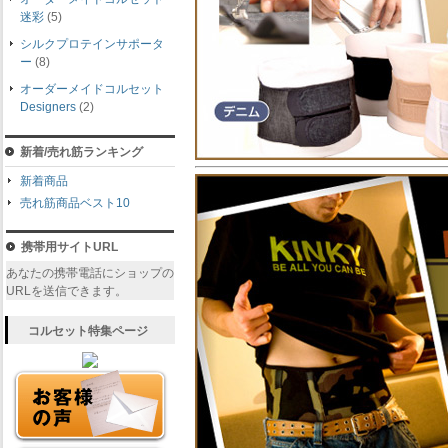
迷彩
(5)
シルクプロテインサポータ
ー
(8)
オーダーメイドコルセット
Designers
(2)
新着/売れ筋ランキング
新着商品
売れ筋商品ベスト10
携帯用サイトURL
あなたの携帯電話にショップの
URLを送信できます。
コルセット特集ページ