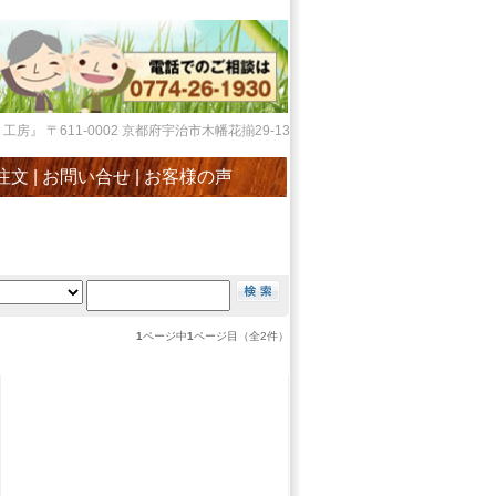
』 〒611-0002 京都府宇治市木幡花揃29-13
注文
|
お問い合せ
|
お客様の声
1
ページ中
1
ページ目（全2件）