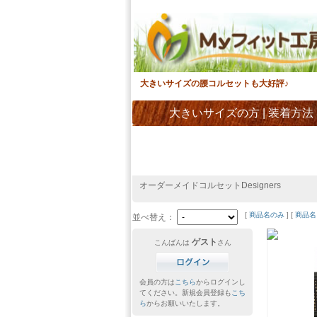
大きいサイズの腰コルセットも大好評♪
大きいサイズの方
|
装着方法
オーダーメイドコルセットDesigners
[
商品名のみ
] [
商品名
並べ替え：
ゲスト
こんばんは
さん
会員の方は
こちら
からログインし
てください。新規会員登録も
こち
ら
からお願いいたします。