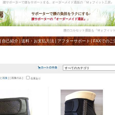
腰サポーターで腰をサポートする、オーダーメイド通販の『Ｍｙフィット工房』
サポーターで腰の負担をラクにする♪
』
腰サポーターの『オーダーメイド通販』
腰のコルセット通販も『Ｍｙフィット工房
|
自己紹介
|
送料・お支払方法
|
アフターサポート
|
FAXでのご
と画像
] [ 画像のみ ]
在庫あり